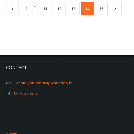
…
1
11
12
13
14
15
CONTACT
Mail :
asptt-lyon-tennis@wanadoo.fr
Tél :
04 78 26 92 83
Admin