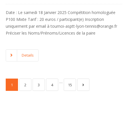
Date : Le samedi 18 Janvier 2025 Compétition homologuée
P100 Mixte Tarif : 20 euros / participant(e) Inscription
uniquement par email à tournoi-asptt-lyon-tennis@orange.fr
Préciser les Noms/Prénoms/Licences de la paire
Details
…
1
2
3
4
15