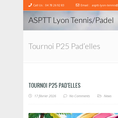
Call Us :
04 78 26 92 83
Email :
asptt-lyon-tennis
ASPTT Lyon Tennis/Padel
Tournoi P25 Pad’elles
TOURNOI P25 PAD’ELLES
17 février 2026
No Comments
News