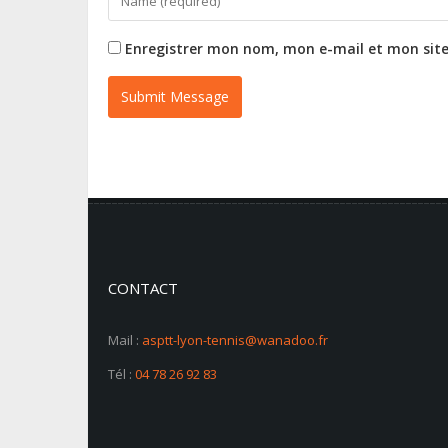
Enregistrer mon nom, mon e-mail et mon sit
CONTACT
Mail :
asptt-lyon-tennis@wanadoo.fr
Tél :
04 78 26 92 83