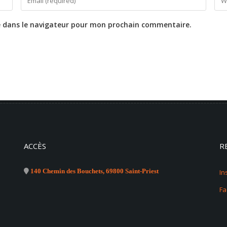
e dans le navigateur pour mon prochain commentaire.
ACCÈS
R
140 Chemin des Bouchets, 69800 Saint-Priest
In
F