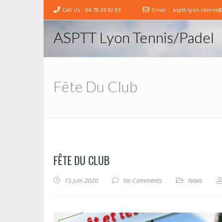
Call Us :
04 78 26 92 83
Email :
asptt-lyon-tennis
ASPTT Lyon Tennis/Padel
Fête Du Club
FÊTE DU CLUB
15 juin 2020
No Comments
News