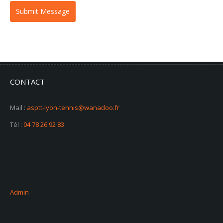
CONTACT
Mail :
asptt-lyon-tennis@wanadoo.fr
Tél :
04 78 26 92 83
Admin