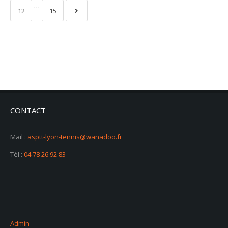
…
12
15
CONTACT
Mail :
asptt-lyon-tennis@wanadoo.fr
Tél :
04 78 26 92 83
Admin