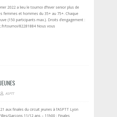
er 2022 a lieu le tournoi d’hiver senior plus de
ves femmes et hommes du 35+ au 75+. Chaque
reuve (150 participants max.). Droits d’engagement :
fft.fr/tournoi/82281884 Nous vous
 JEUNES
ASPTT
1 aux finales du circuit jeunes à l’ASPTT Lyon
illes/Garçons 11/12 ans – 11h00 : Finales