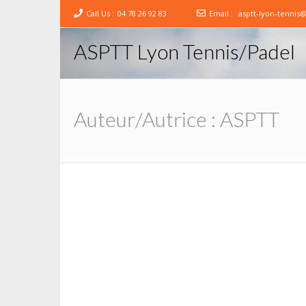
Call Us :
04 78 26 92 83
Email :
asptt-lyon-tennis
ASPTT Lyon Tennis/Padel
Auteur/autrice :
ASPTT