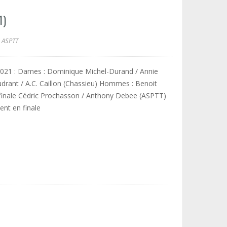
1)
ASPTT
 2021 : Dames : Dominique Michel-Durand / Annie
udrant / A.C. Caillon (Chassieu) Hommes : Benoit
 finale Cédric Prochasson / Anthony Debee (ASPTT)
ent en finale