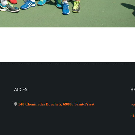
ACCÈS
R
140 Chemin des Bouchets, 69800 Saint-Priest
In
F