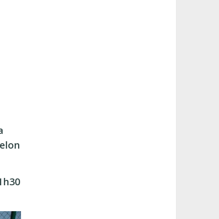
a
selon
1h30