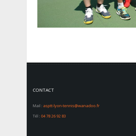
CONTACT
Mail :
asptt-lyon-tennis@wanadoo.fr
Tél :
04 78 26 92 83