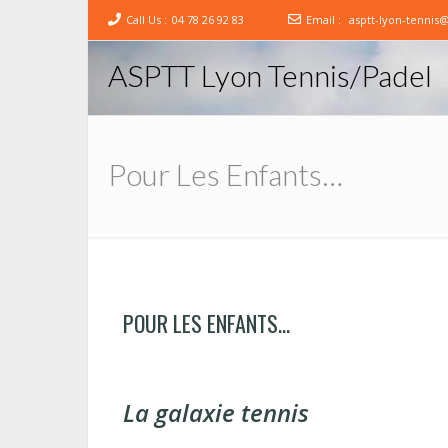
Call Us :
04 78 26 92 83
Email :
asptt-lyon-tennis
ASPTT Lyon Tennis/Padel
Pour Les Enfants…
POUR LES ENFANTS…
La galaxie tennis