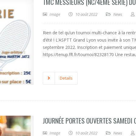
TMC MESSIEURS (NC/4ÈME SÉRIE) DU
Image
10 août 2022
News
Rien de tel qu’un tournoi multi-chance à la ren
d’été ! L’ASPTT Grand Lyon vous invite à son 
septembre 2022. Inscription et paiement uniq
https://tenup.fft.fr/tournoi/82328170 Une resta
Details
JOURNÉE PORTES OUVERTES SAMEDI 
Image
10 août 2022
News