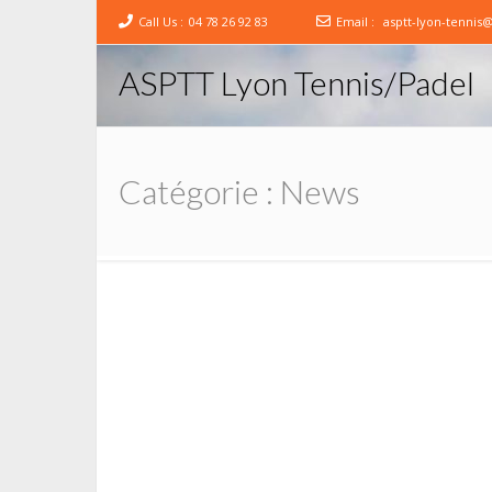
Call Us :
04 78 26 92 83
Email :
asptt-lyon-tennis
ASPTT Lyon Tennis/Padel
Catégorie :
News