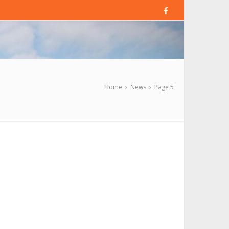
Home
›
News
›
Page 5